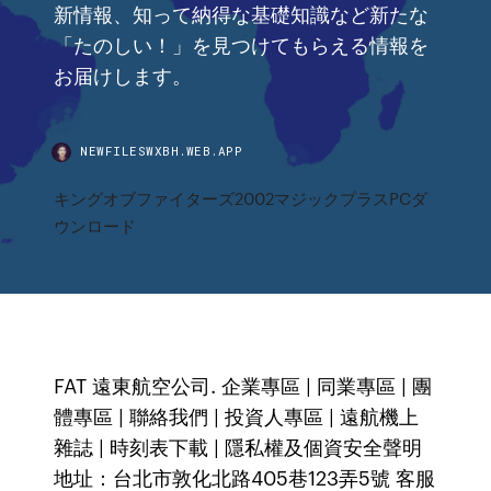
新情報、知って納得な基礎知識など新たな
「たのしい！」を見つけてもらえる情報を
お届けします。
NEWFILESWXBH.WEB.APP
キングオブファイターズ2002マジックプラスPCダ
ウンロード
FAT 遠東航空公司. 企業專區 | 同業專區 | 團
體專區 | 聯絡我們 | 投資人專區 | 遠航機上
雜誌 | 時刻表下載 | 隱私權及個資安全聲明
地址：台北市敦化北路405巷123弄5號 客服