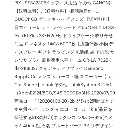
PIXUSTS8230BK オフィス用品 その他 CANON()
【送料無料】,【送料無料】-超話題新作 - …
GUCCI*CB グッチキャップ メンズ 【送料無料】
日本ヒューレット・パッカード P15540-B21 DL325
Gen10 Plus 2SFF(2uFF) ドライブケージ 取り寄せ
商品 ロマネスク 14×18 6000枚【店舗什器 小物 デ
ィスプレー ギフト ラッピング 包装紙 袋 その他 サ
ンワサプライ 高耐荷重水平アーム CR-LA1702BK
ds-2188327 ダイアモンドサプライ Diamond
Supply Co メンズ シューズ・靴 スニーカー【Lo-
Cut Suede】black その他 ThinkSystem ST250
（XeonE2124/8GB/SAS 300GBx3HS 2020/07/09
商品コード 120206103-20 -2b 発送は2週間ほどで
す材質ベビーリング イエローゴールドk18(品質を
保証するk18の刻印)ネックレス シルバー925(金メ
ッキ40cm)宝石名 ブルートパーズ 3ミリデザイン