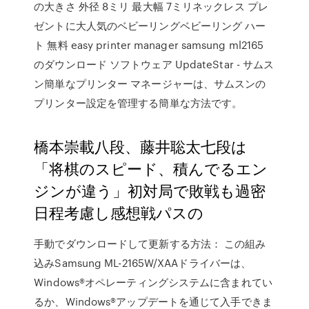
の大きさ 外径 8ミリ 最大幅 7ミリネックレス プレ
ゼントに大人気のベビーリングベビーリング ハー
ト 無料 easy printer manager samsung ml2165
のダウンロード ソフトウェア UpdateStar - サムス
ン簡単なプリンター マネージャーは、サムスンの
プリンター設定を管理する簡単な方法です。
橋本崇載八段、藤井聡太七段は
「将棋のスピード、積んでるエン
ジンが違う」初対局で敗戦も過密
日程考慮し感想戦パスの
手動でダウンロードして更新する方法： この組み
込みSamsung ML-2165W/XAAドライバーは、
Windows®オペレーティングシステムに含まれてい
るか、Windows®アップデートを通じて入手できま