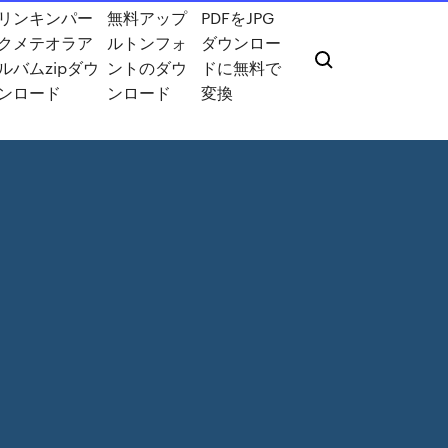
リンキンパー
無料アップ
PDFをJPG
クメテオラア
ルトンフォ
ダウンロー
ルバムzipダウ
ントのダウ
ドに無料で
ンロード
ンロード
変換