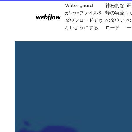
Watchgaurd
神秘的な
正
が.exeファイルを
蜂の急流
い
ダウンロードでき
のダウン
の
ないようにする
ロード
ー