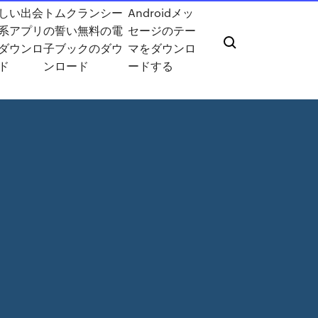
しい出会
トムクランシー
Androidメッ
系アプリ
の誓い無料の電
セージのテー
ダウンロ
子ブックのダウ
マをダウンロ
ド
ンロード
ードする